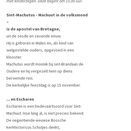
met kinderzegen. Deze begint om 15.00 uur.
Sint-Machutus - Machuut in de volksmond
–
is de apostel van Bretagne,
uit de zesde en zevende eeuw.
Hij is geboren in Wales en, als kind van
welgestelde ouders, opgevoed in een
klooster.
Machutus wordt monnik bij sint-Brandaan de
Oudere en hij vergezelt hem op diens
beroemde reis.
De kerkelijke feestdag is op 15 november.
... en Escharen
Escharen is een bedevaartsoord voor Sint-
Machuut. Hoe lang al, is niet precies bekend.
De negentiende-eeuwse Bossche
kerkhistoricus Schutjes denkt,