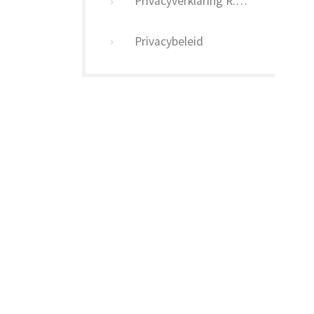
Privacyverklaring R.K. Parochies
Privacybeleid